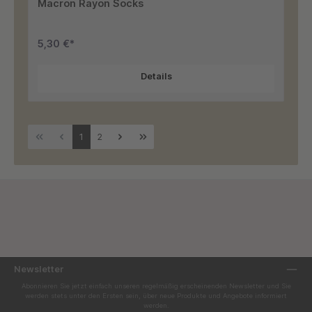
Macron Rayon Socks
5,30 €*
Details
1
2
Newsletter
Abonnieren Sie jetzt einfach unseren regelmäßig erscheinenden Newsletter und Sie
werden stets unter den Ersten sein, über neue Produkte und Angebote informiert
werden.