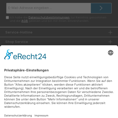
E-
Mail-
Adresse*
Ich habe die
Datenschutzbestimmungen
zur Kenntnis genommen
und die
AGB
gelesen und bin mit ihnen einverstanden.
Service-Hotline
Shop Service
Informationen
Unsere Vorteile
Versandarten
Zahlungsarten
Ladengeschäft
Unsere Communities
Facebook
Instagram